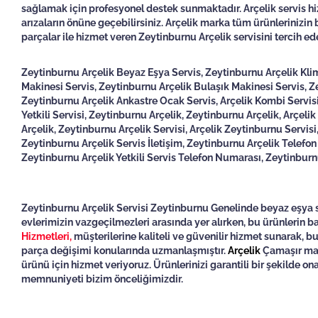
sağlamak için profesyonel destek sunmaktadır. Arçelik servis hiz
arızaların önüne geçebilirsiniz. Arçelik marka tüm ürünlerinizin 
parçalar ile hizmet veren Zeytinburnu Arçelik servisini tercih ede
Zeytinburnu Arçelik Beyaz Eşya Servis, Zeytinburnu Arçelik Kli
Makinesi Servis, Zeytinburnu Arçelik Bulaşık Makinesi Servis, Z
Zeytinburnu Arçelik Ankastre Ocak Servis, Arçelik Kombi Servisi,
Yetkili Servisi, Zeytinburnu Arçelik, Zeytinburnu Arçelik, Arçel
Arçelik, Zeytinburnu Arçelik Servisi, Arçelik Zeytinburnu Servisi
Zeytinburnu Arçelik Servis İletişim, Zeytinburnu Arçelik Telefon
Zeytinburnu Arçelik Yetkili Servis Telefon Numarası, Zeytinburnu
Zeytinburnu Arçelik Servisi
Zeytinburnu Genelinde beyaz eşya sek
evlerimizin vazgeçilmezleri arasında yer alırken, bu ürünlerin 
Hizmetleri,
müşterilerine kaliteli ve güvenilir hizmet sunarak, bu
parça değişimi konularında uzmanlaşmıştır.
Arçelik
Çamaşır mak
ürünü için hizmet veriyoruz. Ürünlerinizi garantili bir şekilde on
memnuniyeti bizim önceliğimizdir.