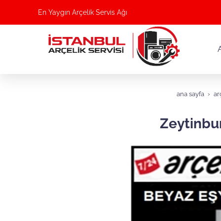
En Yaygın Arçelik Servis Ağı
ana sayfa
ar
Zeytinbur