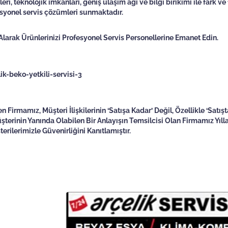
, teknolojik imkanları, geniş ulaşım ağı ve bilgi birikimi ile fark ve 
syonel servis çözümleri sunmaktadır.
larak Ürünlerinizi Profesyonel Servis Personellerine Emanet Edin.
Firmamız, Müşteri İlişkilerinin ‘Satışa Kadar’ Değil, Özellikle ‘Satışt
erinin Yanında Olabilen Bir Anlayışın Temsilcisi Olan Firmamız Yılla
erilerimizle Güvenirliğini Kanıtlamıştır.