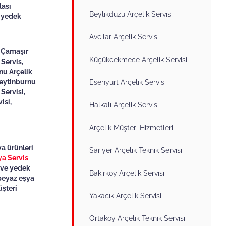
lası
Beylikdüzü Arçelik Servisi
l yedek
Avcılar Arçelik Servisi
k Çamaşır
Küçükcekmece Arçelik Servisi
 Servis,
nu Arçelik
Zeytinburnu
Esenyurt Arçelik Servisi
Servisi,
isi,
Halkalı Arçelik Servisi
Arçelik Müşteri Hizmetleri
a ürünleri
Sarıyer Arçelik Teknik Servisi
ya Servis
m ve yedek
Bakırköy Arçelik Servisi
 beyaz eşya
üşteri
Yakacık Arçelik Servisi
Ortaköy Arçelik Teknik Servisi