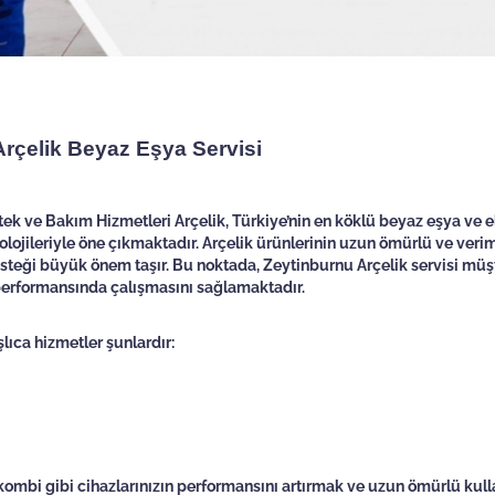
rçelik Beyaz Eşya Servisi
ek ve Bakım Hizmetleri Arçelik, Türkiye’nin en köklü beyaz eşya ve e
olojileriyle öne çıkmaktadır. Arçelik ürünlerinin uzun ömürlü ve verim
esteği büyük önem taşır. Bu noktada, Zeytinburnu Arçelik servisi müşt
ü performansında çalışmasını sağlamaktadır.
ıca hizmetler şunlardır:
e kombi gibi cihazlarınızın performansını artırmak ve uzun ömürlü kul