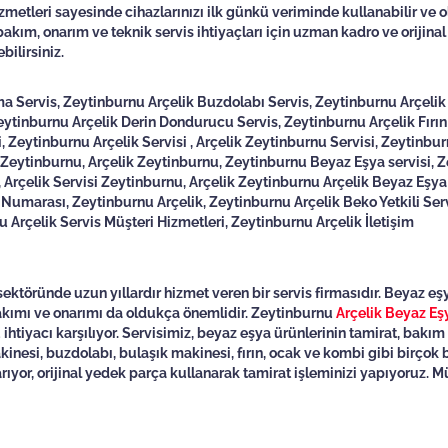
metleri sayesinde cihazlarınızı ilk günkü veriminde kullanabilir ve o
bakım, onarım ve teknik servis ihtiyaçları için uzman kadro ve orijina
bilirsiniz.
ma Servis, Zeytinburnu Arçelik Buzdolabı Servis, Zeytinburnu Arçeli
eytinburnu Arçelik Derin Dondurucu Servis, Zeytinburnu Arçelik Fırın
 Zeytinburnu Arçelik Servisi , Arçelik Zeytinburnu Servisi, Zeytinbur
ik Zeytinburnu, Arçelik Zeytinburnu, Zeytinburnu Beyaz Eşya servisi, 
, Arçelik Servisi Zeytinburnu, Arçelik Zeytinburnu Arçelik Beyaz Eşya 
 Numarası, Zeytinburnu Arçelik, Zeytinburnu Arçelik Beko Yetkili Serv
 Arçelik Servis Müşteri Hizmetleri, Zeytinburnu Arçelik İletişim
töründe uzun yıllardır hizmet veren bir servis firmasıdır. Beyaz eşy
bakımı ve onarımı da oldukça önemlidir. Zeytinburnu
Arçelik Beyaz Eş
 ihtiyacı karşılıyor. Servisimiz, beyaz eşya ürünlerinin tamirat, bakı
inesi, buzdolabı, bulaşık makinesi, fırın, ocak ve kombi gibi birçok
arıyor, orijinal yedek parça kullanarak tamirat işleminizi yapıyoruz. M