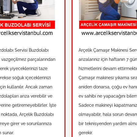
zdolabı Servisi Buzdolabı
Arçelik Çamaşır Makinesi Ser
n vazgeçilmez parçalarından
arızalarınız için haftanın 7 gü
gerek yiyeceklerinizi taze
hizmetlerini devam ettirmekte
rekse soğuk içeceklerinizi
Çamaşır makinesi yıkama sır
çin kullanılır. Ancak zaman
aniden donarsa, çoğu ev han
olapları arıza verebilir ve
ev sahibi ne yapacağını bile
 yerine getiremeyebilirler. İşte
Sadece makineyi kapatmanız 
noktada, Arçelik Buzdolabı
olmayabilir, hala sorun deva
reye girer ve sorunlarınıza
bir teknisyenden yardım alm
m sunar.
gerekir.