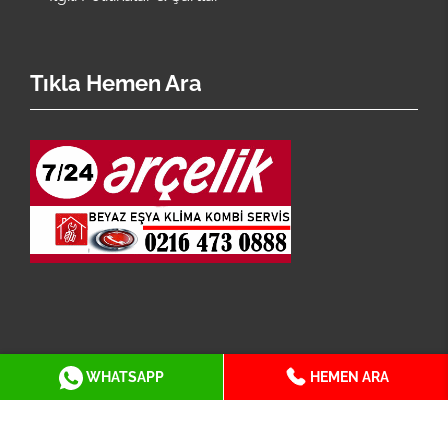
Tıkla Hemen Ara
İstanbul Arçelik Servisi En Geniş Servis Ağı İle
WHATSAPP
HEMEN ARA
Hizmetinizdedir.