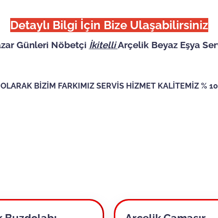
Detaylı Bilgi İçin Bize Ulaşabilirsiniz
azar Günleri Nöbetçi
İkitelli
Arçelik Beyaz Eşya Serv
Sİ OLARAK BİZİM FARKIMIZ SERVİS HİZMET KALİTEMİZ % 
k Buzdolabı
Arçelik Çamaşır