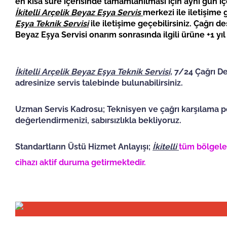
en kısa süre içerisinde tamamlanılması için aynı gün içe
İkitelli
Arçelik Beyaz Eşya Servis
merkezi ile iletişime
Eşya Teknik Servisi
ile iletişime geçebilirsiniz. Çağrı 
Beyaz Eşya Servisi onarım sonrasında ilgili ürüne +1 y
İkitelli Arçelik Beyaz Eşya Teknik Servisi,
7/24 Çağrı Des
adresinize servis talebinde bulunabilirsiniz.
Uzman Servis Kadrosu; Teknisyen ve çağrı karşılama pe
değerlendirmenizi, sabırsızlıkla bekliyoruz.
Standartların Üstü Hizmet Anlayışı;
İkitelli
tüm bölgeler
cihazı aktif duruma getirmektedir.