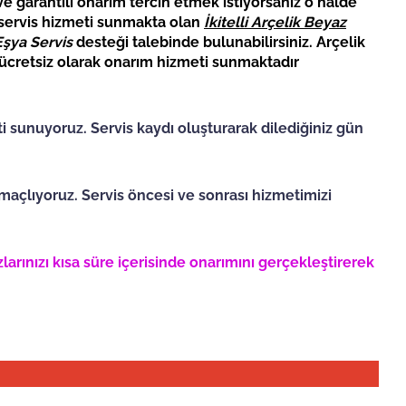
 ve garantili onarım tercih etmek istiyorsanız o halde
 servis hizmeti sunmakta olan
İkitelli
Arçelik Beyaz
Eşya Servis
desteği talebinde bulunabilirsiniz. Arçelik
a ücretsiz olarak onarım hizmeti sunmaktadır
ti sunuyoruz. Servis kaydı oluşturarak dilediğiniz gün
açlıyoruz. Servis öncesi ve sonrası hizmetimizi
larınızı kısa süre içerisinde onarımını gerçekleştirerek