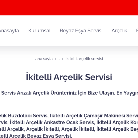
Anasayfa
Kurumsal
Beyaz Eşya Servisi
Arçelik
ana sayfa
..
i̇kitelli arçelik servisi
İkitelli Arçelik Servisi
k Servis Arızalı Arçelik Ürünleriniz İçin Bize Ulaşın. En Yaygı
Arçelik Buzdolabı Servis, İkitelli Arçelik Çamaşır Makinesi Servi
s, İkitelli Arçelik Ankastre Ocak Servis, İkitelli Arçelik Kombi
telli Arçelik, Arçelik İkitelli, Arçelik İkitelli, İkitelli Arçelik B
kitelli Arçelik Beyaz Eşya Servisi,