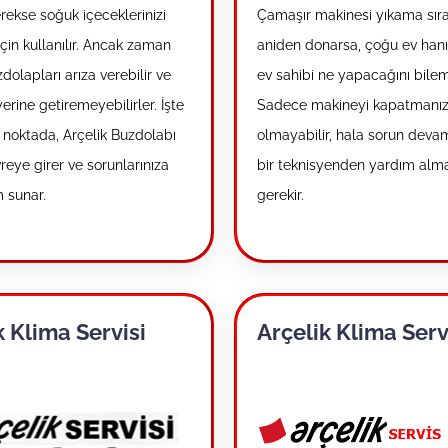
rekse soğuk içeceklerinizi
Çamaşır makinesi yıkama sır
çin kullanılır. Ancak zaman
aniden donarsa, çoğu ev han
olapları arıza verebilir ve
ev sahibi ne yapacağını bile
 yerine getiremeyebilirler. İşte
Sadece makineyi kapatmanız 
noktada, Arçelik Buzdolabı
olmayabilir, hala sorun deva
reye girer ve sorunlarınıza
bir teknisyenden yardım alm
m sunar.
gerekir.
k Klima Servisi
Arçelik Klima Serv