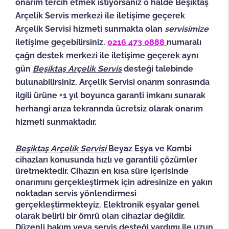
onarım tercih etmek istiyorsanız o halde Beşiktaş
Arçelik Servis merkezi ile iletişime geçerek
Arçelik Servisi hizmeti sunmakta olan
servisimize
iletişime geçebilirsiniz.
0216 473 0888
numaralı
çağrı destek merkezi ile iletişime geçerek aynı
gün
Beşiktaş
Arçelik Servis
desteği talebinde
bulunabilirsiniz.
Arçelik Servisi
onarım sonrasında
ilgili ürüne +1 yıl boyunca garanti imkanı sunarak
herhangi arıza tekrarında ücretsiz olarak onarım
hizmeti sunmaktadır.
Beşiktaş Arçelik Servisi
Beyaz Eşya ve Kombi
cihazları konusunda hızlı ve garantili çözümler
üretmektedir. Cihazın en kısa süre içerisinde
onarımını gerçekleştirmek için adresinize en yakın
noktadan servis yönlendirmesi
gerçekleştirmekteyiz. Elektronik eşyalar genel
olarak belirli bir ömrü olan cihazlar değildir.
Düzenli bakım veya servis desteği yardımı ile uzun