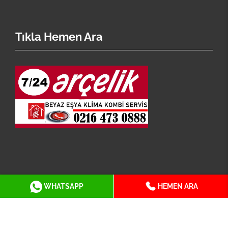
Tıkla Hemen Ara
İstanbul Arçelik Servisi En Geniş Servis Ağı İle
WHATSAPP
HEMEN ARA
Hizmetinizdedir.