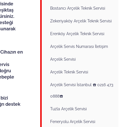
risinde
Bostancı Arçelik Teknik Servisi
eşiktaş
irsiniz.
Zekeriyaköy Arçelik Teknik Servisi
esteği
 sunarak
Erenköy Arçelik Teknik Servisi
Arçelik Servis Numarası İletişim
 Cihazın en
Arçelik Servisi
ervis
 doğru
Arçelik Teknik Servisi
sebeple
Arçelik Servisi İstanbul ☎️ 0216 473
0888☎️
bizi
rı destek
Tuzla Arçelik Servisi
Feneryolu Arçelik Servisi