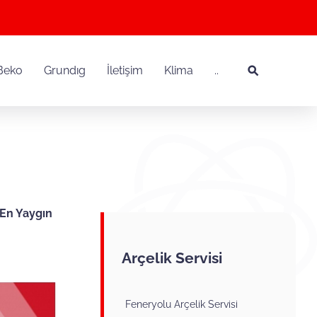
Beko
Grundıg
İletişim
Klima
..
. En Yaygın
Arçelik Servisi
Feneryolu Arçelik Servisi