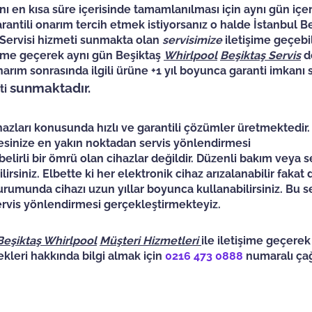
nı en kısa süre içerisinde tamamlanılması için aynı gün içe
garantili onarım tercih etmek istiyorsanız o halde İstanbul B
k Servisi hizmeti sunmakta olan
servisimize
iletişime geçebil
işime geçerek aynı gün Beşiktaş
Whirlpool
Beşiktaş
Servis
d
narım sonrasında ilgili ürüne +1 yıl boyunca garanti imkanı
sunmaktadır.
ti
azları konusunda hızlı ve garantili çözümler üretmektedir.
resinize en yakın noktadan servis yönlendirmesi
elirli bir ömrü olan cihazlar değildir. Düzenli bakım veya s
irsiniz. Elbette ki her elektronik cihaz arızalanabilir fakat
urumunda cihazı uzun yıllar boyunca kullanabilirsiniz. Bu 
 servis yönlendirmesi gerçekleştirmekteyiz.
Beşiktaş
Whirlpool
Müşteri Hizmetleri
ile iletişime geçerek 
nekleri hakkında bilgi almak için
0216 473 0888
numaralı çağ