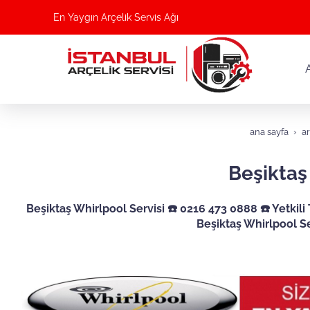
En Yaygın Arçelik Servis Ağı
ana sayfa
ar
Beşiktaş
Beşiktaş Whirlpool Servisi ☎️ 0216 473 0888 ☎️ Yetkili 
Beşiktaş Whirlpool Se