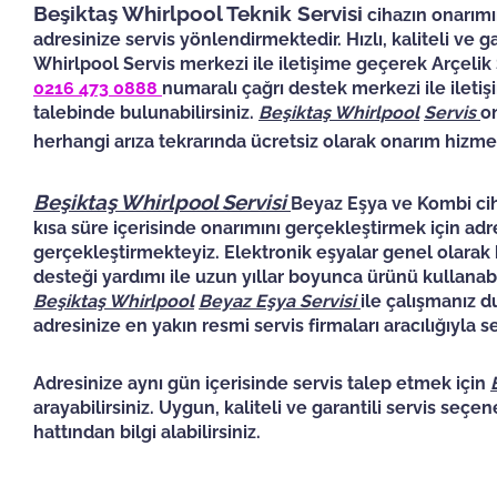
Beşiktaş Whirlpool Teknik Servisi
cihazın onarımı
adresinize servis yönlendirmektedir. Hızlı, kaliteli ve 
Whirlpool Servis merkezi ile iletişime geçerek Arçeli
0216 473 0888
numaralı çağrı destek merkezi ile ilet
talebinde bulunabilirsiniz.
Beşiktaş
Whirlpool
Servis
o
herhangi arıza tekrarında ücretsiz olarak onarım hizme
Beşiktaş Whirlpool Servisi
Beyaz Eşya ve Kombi cih
kısa süre içerisinde onarımını gerçekleştirmek için ad
gerçekleştirmekteyiz. Elektronik eşyalar genel olarak b
desteği yardımı ile uzun yıllar boyunca ürünü kullanabil
Beşiktaş
Whirlpool
Beyaz Eşya Servisi
ile çalışmanız d
adresinize en yakın resmi servis firmaları aracılığıyla
Adresinize aynı gün içerisinde servis talep etmek için
arayabilirsiniz. Uygun, kaliteli ve garantili servis seçe
hattından bilgi alabilirsiniz.