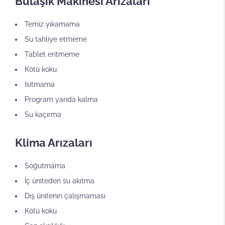
Bulaşık Makinesi Arızaları
Temiz yıkamama
Su tahliye etmeme
Tablet eritmeme
Kötü koku
Isıtmama
Program yarıda kalma
Su kaçırma
Klima Arızaları
Soğutmama
İç üniteden su akıtma
Dış ünitenin çalışmaması
Kötü koku