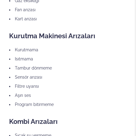
Gaz eksikliği
Fan arızası
Kart arızası
Kurutma Makinesi Arızaları
Kurutmama
Isıtmama
Tambur dönmeme
Sensör arızası
Filtre uyarısı
Aşırı ses
Program bitirmeme
Kombi Arızaları
Sıcak su vermeme