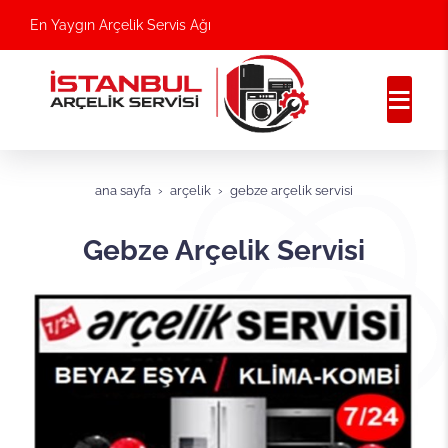
En Yaygın Arçelik Servis Ağı
ana sayfa
arçelik
gebze arçelik servisi
Gebze Arçelik Servisi