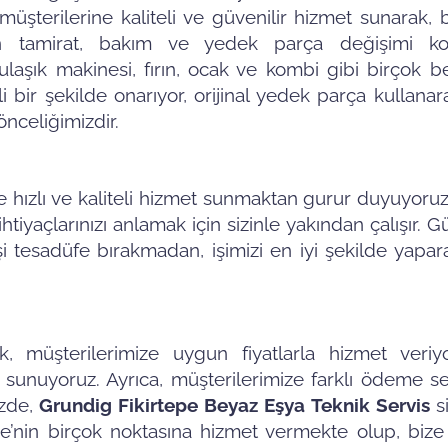
üşterilerine kaliteli ve güvenilir hizmet sunarak, b
inin tamirat, bakım ve yedek parça değişimi ko
ulaşık makinesi, fırın, ocak ve kombi gibi birçok 
li bir şekilde onarıyor, orijinal yedek parça kullanar
nceliğimizdir.
e hızlı ve kaliteli hizmet sunmaktan gurur duyuyoru
tiyaçlarınızı anlamak için sizinle yakından çalışır. G
 tesadüfe bırakmadan, işimizi en iyi şekilde yapara
, müşterilerimize uygun fiyatlarla hizmet veriy
 sunuyoruz. Ayrıca, müşterilerimize farklı ödeme s
izde,
Grundig Fikirtepe Beyaz Eşya Teknik Servis
s
ye’nin birçok noktasına hizmet vermekte olup, bize 