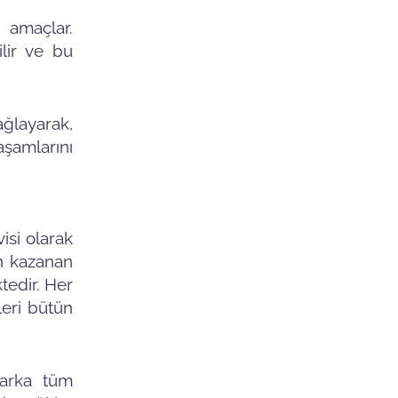
 amaçlar.
ilir ve bu
ğlayarak,
şamlarını
isi olarak
an kazanan
tedir. Her
leri bütün
arka tüm