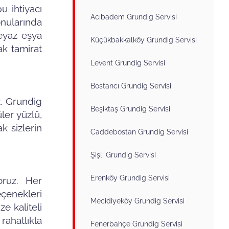
u ihtiyacı
Acıbadem Grundig Servisi
nularında
beyaz eşya
Küçükbakkalköy Grundig Servisi
ak tamirat
Levent Grundig Servisi
Bostancı Grundig Servisi
z. Grundig
Beşiktaş Grundig Servisi
üler yüzlü,
k sizlerin
Caddebostan Grundig Servisi
Şişli Grundig Servisi
Erenköy Grundig Servisi
oruz. Her
eçenekleri
Mecidiyeköy Grundig Servisi
ize kaliteli
rahatlıkla
Fenerbahçe Grundig Servisi