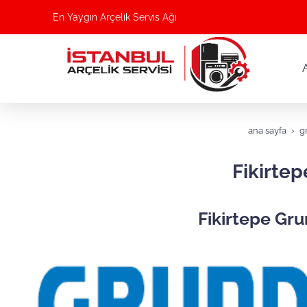
En Yaygın Arçelik Servis Ağı
ana sayfa
g
Fikirtep
Fikirtepe Gru