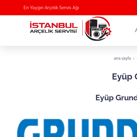
En Yaygın Arçelik Servis Ağı
ana sayfa
Eyüp 
Eyüp Grund