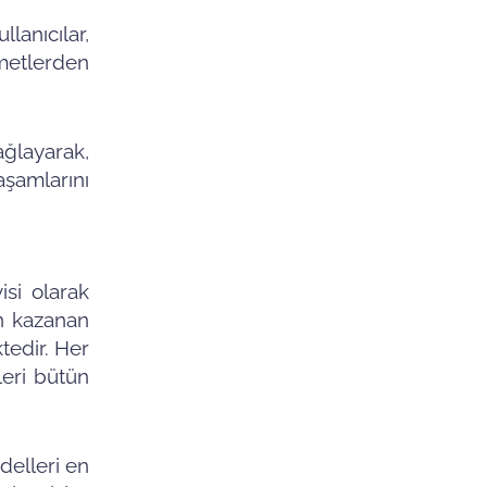
lanıcılar,
metlerden
ğlayarak,
şamlarını
si olarak
an kazanan
tedir. Her
leri bütün
elleri en