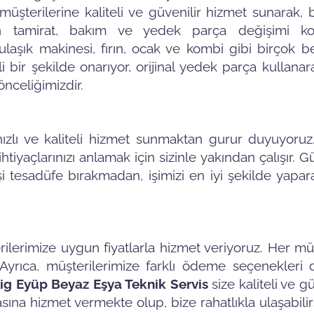
üşterilerine kaliteli ve güvenilir hizmet sunarak, b
inin tamirat, bakım ve yedek parça değişimi ko
ulaşık makinesi, fırın, ocak ve kombi gibi birçok 
li bir şekilde onarıyor, orijinal yedek parça kullanar
nceliğimizdir.
hızlı ve kaliteli hizmet sunmaktan gurur duyuyoru
tiyaçlarınızı anlamak için sizinle yakından çalışır. G
 tesadüfe bırakmadan, işimizi en iyi şekilde yapara
ilerimize uygun fiyatlarla hizmet veriyoruz. Her mü
Ayrıca, müşterilerimize farklı ödeme seçenekleri 
ig Eyüp Beyaz Eşya Teknik Servis
size kaliteli ve gü
sına hizmet vermekte olup, bize rahatlıkla ulaşabilirs