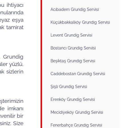
u ihtiyacı
Acıbadem Grundig Servisi
nularında
beyaz eşya
Küçükbakkalköy Grundig Servisi
ak tamirat
Levent Grundig Servisi
Bostancı Grundig Servisi
z. Grundig
Beşiktaş Grundig Servisi
üler yüzlü,
k sizlerin
Caddebostan Grundig Servisi
Şişli Grundig Servisi
Erenköy Grundig Servisi
şterimizin
de imkanı
Mecidiyeköy Grundig Servisi
venilir bir
iniz. Size
Fenerbahçe Grundig Servisi